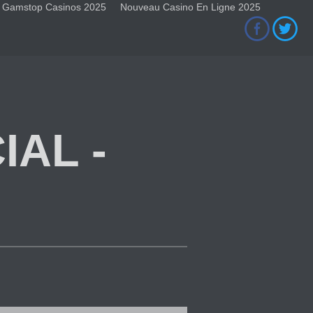
n Gamstop Casinos 2025
Nouveau Casino En Ligne 2025
AL -