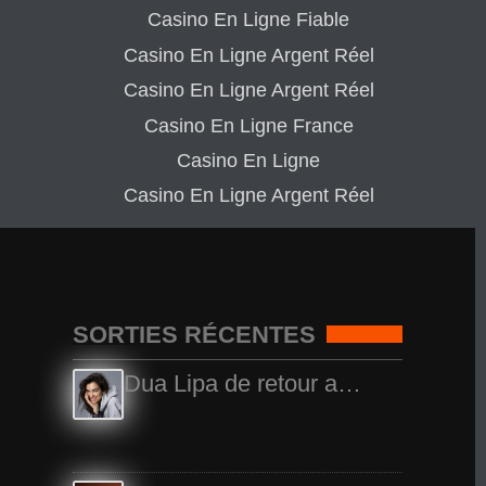
Casino En Ligne Fiable
Casino En Ligne Argent Réel
Casino En Ligne Argent Réel
Casino En Ligne France
Casino En Ligne
Casino En Ligne Argent Réel
SORTIES RÉCENTES
Dua Lipa de retour avec un deuxième album !