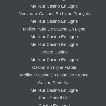
Meilleur Casino En Ligne
Nouveaux Casinos En Ligne Français
Meilleur Casino En Ligne
Meilleur Site De Casino En Ligne
Meilleur Casino En Ligne
Meilleur Casino En Ligne
Crypto Casino
Meilleur Casino En Ligne
Casino En Ligne Fiable
Meilleur Casino En Ligne De France
Casino Sans Kyc
Meilleur Casino En Ligne
Paris Sportif Ufc
Casino En Ligne