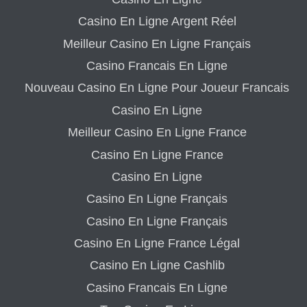
Casino En Ligne Argent Réel
Meilleur Casino En Ligne Français
Casino Francais En Ligne
Nouveau Casino En Ligne Pour Joueur Francais
Casino En Ligne
Meilleur Casino En Ligne France
Casino En Ligne France
Casino En Ligne
Casino En Ligne Français
Casino En Ligne Français
Casino En Ligne France Légal
Casino En Ligne Cashlib
Casino Francais En Ligne