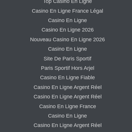
Top Casino En Ligne
Casino En Ligne France Légal
Casino En Ligne
Casino En Ligne 2026
Nouveau Casino En Ligne 2026
Casino En Ligne
Site De Paris Sportif
Paris Sportif Hors Arjel
Casino En Ligne Fiable
Casino En Ligne Argent Réel
Casino En Ligne Argent Réel
Casino En Ligne France
Casino En Ligne
Casino En Ligne Argent Réel