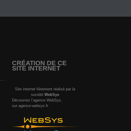
CRÉATION DE CE
SITE INTERNET
Site internet fièrement réalisé par la
société
WebSys
Découvrez l’agence WebSys,
sur
agence-websys.fr