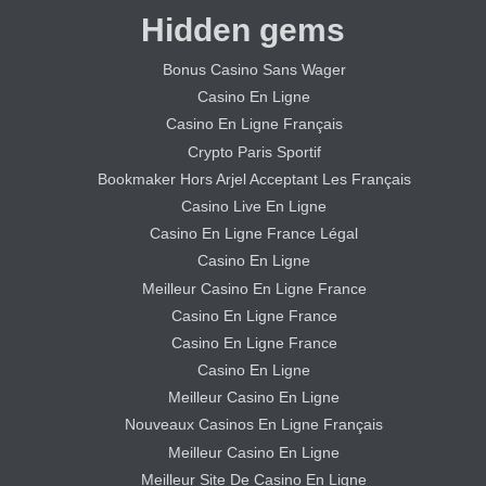
Hidden gems
Bonus Casino Sans Wager
Casino En Ligne
Casino En Ligne Français
Crypto Paris Sportif
Bookmaker Hors Arjel Acceptant Les Français
Casino Live En Ligne
Casino En Ligne France Légal
Casino En Ligne
Meilleur Casino En Ligne France
Casino En Ligne France
Casino En Ligne France
Casino En Ligne
Meilleur Casino En Ligne
Nouveaux Casinos En Ligne Français
Meilleur Casino En Ligne
Meilleur Site De Casino En Ligne