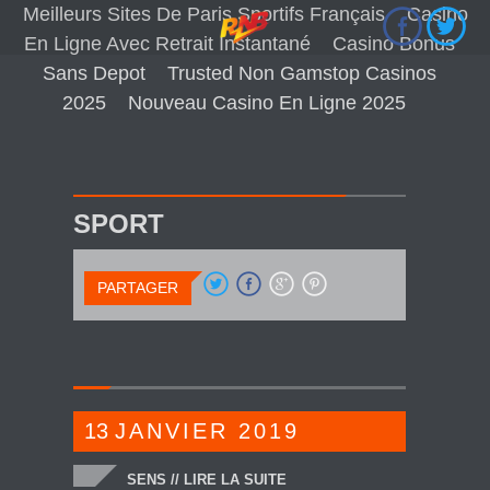
Meilleurs Sites De Paris Sportifs Français
Casino
En Ligne Avec Retrait Instantané
Casino Bonus
Sans Depot
Trusted Non Gamstop Casinos
2025
Nouveau Casino En Ligne 2025
SPORT
PARTAGER
13
JANVIER
2019
SENS //
LIRE LA SUITE