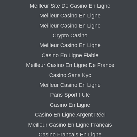
Meilleur Site De Casino En Ligne
Meilleur Casino En Ligne
Meilleur Casino En Ligne
Crypto Casino
Meilleur Casino En Ligne
Casino En Ligne Fiable
Meilleur Casino En Ligne De France
Casino Sans Kyc
Meilleur Casino En Ligne
Paris Sportif Ufc
Casino En Ligne
Casino En Ligne Argent Réel
Meilleur Casino En Ligne Français
Casino Francais En Ligne