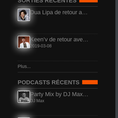
SORTIES RÉCENTES
Dua Lipa de retour avec un deuxième album !
Keen’v de retour avec « Ma Thérapie », un album plus personnel
2019-03-08
Plus...
PODCASTS RÉCENTS
Party Mix by DJ Max [PART II]
DJ Max