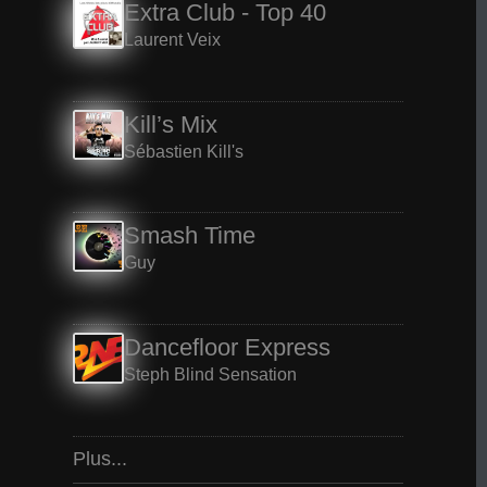
Extra Club - Top 40
Laurent Veix
Kill’s Mix
Sébastien Kill's
Smash Time
Guy
Dancefloor Express
Steph Blind Sensation
Plus...